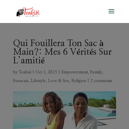
Qui Fouillera Ton Sac à
Main?: Mes 6 Vérités Sur
L’amitié
by
Teakisi
|
Oct 1, 2015
|
Empowerment
,
Family
,
Francais
,
Lifestyle
,
Love & Sex
,
Religion
|
2 comments