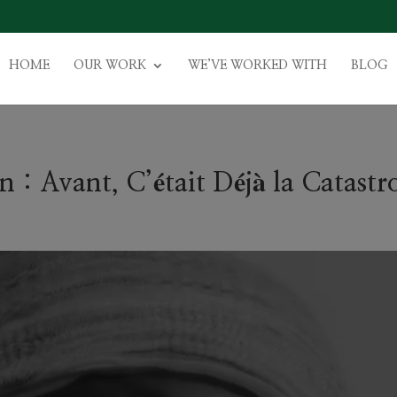
HOME
OUR WORK
WE’VE WORKED WITH
BLOG
 : Avant, C’était Déjà la Catast