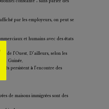
otionnel constante ; sans parler des
affiché par les employeurs, on peut se
commerciaux et humains avec des états
e
e de l’Ouest. D’ailleurs, selon les
ar la Guinée.
jugés persistent à l’encontre des
oyées de maisons immigrées sont des