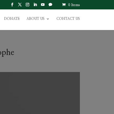
0 Items
DONATE
ABOUT US
CONTACT US
rophe