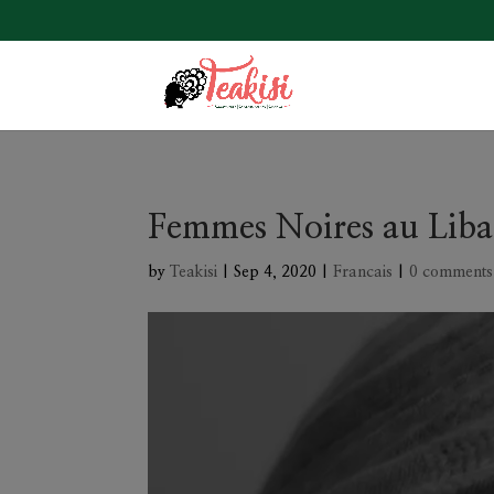
Femmes Noires au Liban
by
Teakisi
|
Sep 4, 2020
|
Francais
|
0 comments